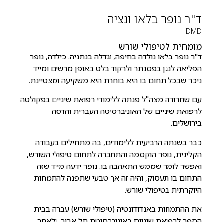
ד"ר נופר בלאו ונציה
DMD
מומחית לטיפולי שורש
ד"ר נופר בלאו נולדה בחיפה, וגדלה בנתניה. כילדה, נופר
הפליאה לנגן בפסנתר ולרקוד בלט באופן מרשים ומייד
ניכר שבכל תחום בו היא בוחרת היא משקיעה ומצטיינת.
עם שחרורה מצה"ל פנתה ללימודי רפואת שיניים בפקולטה
לרפואת שיניים של האוניברסיטה העברית והדסה
בירושלים.
כבר בשנתה הרביעית ללימודים, בה מתחילים בעבודה
הקלינית, נופר הוקסמה והתחברה לתחום טיפולי השורש,
ואפשר לומר שממש התאהבה בו. נופר ידעה מייד שזה
התחום בו תעסוק, והיה זה אך טבעי שתפנה להתמחות
היוקרתית בטיפולי שורש.
את ההתמחות באנדודונטיה (טיפולי שורש) עברה בבית
הספר לרפואת שיניים באוניברסיטת תל אביב, ולאחר