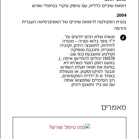
רופאת שיניים כללית, עם עיסוק עיקרי בטיפולי שורש
2004
בוגרת הפקולטה לרפואת שיניים של האוניברסיטה העברית
והדסה
משהו שלא רבים יודעים על
ד"ר נופר בלאו-ונציה – מכורה
לחידות, לתשבצי היגיון, וקוביה
הונגרית, וחובבת מוסיקה
וקולנוע מושבעת (כזו שב-
IMDB יכולים להתייעץ איתה...).
במעט הזמן הפנוי כשהיא לא
בוחנת את תוואי תעלת השורש
מבעד למיקרוסקופ, או מטפלת
באחד מ-3 ילדיה המקסימים,
רוב הסיכויים שתמצאו אותה
עם עט ביד ותשבץ היגיון.
מאמרים