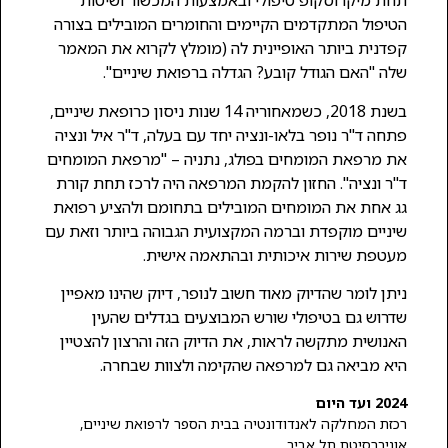
תחת מיקרוסקופ טיפולי ובאמצעות המכשור ושיטות
הטיפול המתקדמים הקיימים והחומרים המובילים בצורה
קפדנית ביותר האופיינית לה (מומלץ לקרוא את המאמר
שלה "האם הגודל קובע? הגדלה ברפואת שיניים".
בשנת 2018, כשמאחוריה 14 שנות ניסון כרופאת שיניים,
פתחה ד"ר נופר בלאו-ונציה יחד עם בעלה, ד"ר איל ונציה
את מרפאת המומחים בפולג, נתניה – "מרפאת המומחים
ד"ר ונציה". החזון להקמת המרפאה היה לרכז תחת קורת
גג אחת את המומחים המובילים בתחומם ולהציע רפואת
שיניים מוקפדת וברמה המקצועית הגבוהה ביותר וזאת עם
מעטפת שירות איכותית ובהתאמה אישית.
ניתן לומר שהדיוק מאוד חשוב לנופר, דיוק שהינו מאפיין
שדרוש גם בטיפולי שורש המבוצעים בגדלים שהעין
האנושית מתקשה לראות, את הדיוק הזה והרצון להצטיין
היא מביאה גם למרפאה שהקימה ולצוות שבחרה.
2024 ועד היום
רכזת המחלקה לאנדודונטיה בבית הספר לרפואת שיניים,
אוניברסיטת תל אביב