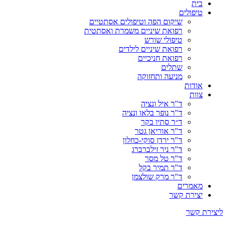
בית
טיפולים
שיקום הפה וטיפולים אסתטיים
רפואת שיניים משמרת ואסתטית
טיפולי שורש
רפואת שיניים לילדים
רפואת חניכיים
שתלים
מניעה ותחזוקה
אודות
צוות
ד"ר איל ונציה
ד"ר נופר בלאו ונציה
ד״ר סתיו בקר
ד"ר אוריאן גטר
ד"ר ירדן סוקי-כחלון
ד"ר ניר זילברברג
ד"ר טל מסר
ד"ר תמיר בקל
ד"ר מרק שולצמן
מאמרים
יצירת קשר
ליצירת קשר