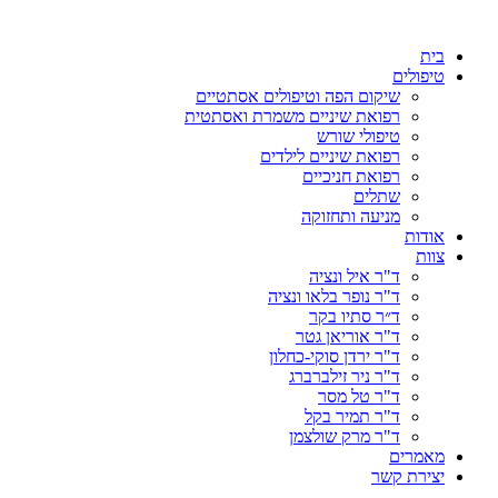
דלג
לתוכן
בית
טיפולים
שיקום הפה וטיפולים אסתטיים
רפואת שיניים משמרת ואסתטית
טיפולי שורש
רפואת שיניים לילדים
רפואת חניכיים
שתלים
מניעה ותחזוקה
אודות
צוות
ד"ר איל ונציה
ד"ר נופר בלאו ונציה
ד״ר סתיו בקר
ד"ר אוריאן גטר
ד"ר ירדן סוקי-כחלון
ד"ר ניר זילברברג
ד"ר טל מסר
ד"ר תמיר בקל
ד"ר מרק שולצמן
מאמרים
יצירת קשר