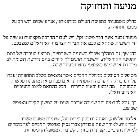
מניעה ותחזוקה
כחלק משמעותי בתפיסת העולם במרפאתנו, אנחנו שמים דגש רב על
מניעה ותחזוקה.
מניעה נכונה אינה דבר פשוט וקל, ויש לעבור הדרכה מקצועית ואישית על
ידי השיננית שתתאים לכם את אביזרי הצחצוח האידיאלים למצבכם.
בהמשך, גם במהלך טיפולי השיננית השגרתיים, תבוצע הערכה של רמת
ההגיינה האוראלית, והשיננית תדגים לך אזורים בהם נדרשת תשומת לב
מיוחדת או שימוש באמצעי צחצוח ייעודי שונה.
מטופלים הסובלים ממחלת חניכיים אשר נמצאים בשלב התחזוקה יעברו
על ידנו בדיקה והערכה תקופתית ונתאים עבורם את מתכונת פגישות
התחזוקה – מה יבוצע ובאיזו תדירות – הכל בהתאם למצב החניכיים
האינדיבידואלי.
כך, נוכל להבטיח יחד שמירה ארוכת שנים על המשנן הקיים והטיפול
שבוצע.
אליסה וולושוק, יאנינה ודובקין ונירית סגל, שינניות מטעם משרד
הבריאות. לאורך שנות עבודתן צברו נסיון בטיפולי חניכיים לצד מומחים
למחלות חניכיים. קפדניות ביותר, קשובות למטופליהן ומסורות.